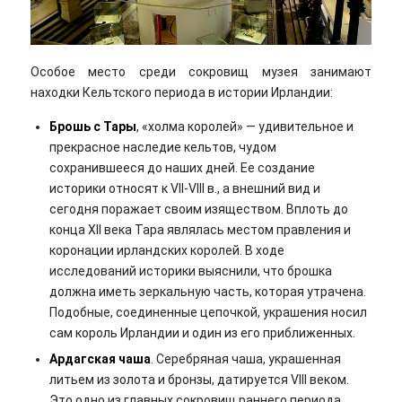
Особое место среди сокровищ музея занимают
находки Кельтского периода в истории Ирландии:
Брошь с Тары
, «холма королей» — удивительное и
прекрасное наследие кельтов, чудом
сохранившееся до наших дней. Ее создание
историки относят к VII-VIII в., а внешний вид и
сегодня поражает своим изяществом. Вплоть до
конца XII века Тара являлась местом правления и
коронации ирландских королей. В ходе
исследований историки выяснили, что брошка
должна иметь зеркальную часть, которая утрачена.
Подобные, соединенные цепочкой, украшения носил
сам король Ирландии и один из его приближенных.
Ардагская чаша
. Серебряная чаша, украшенная
литьем из золота и бронзы, датируется VIII веком.
Это одно из главных сокровищ раннего периода