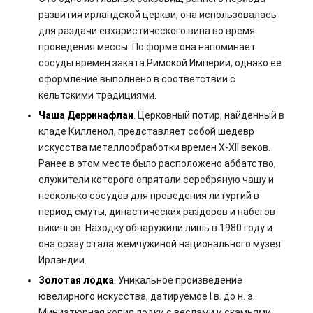
развития ирландской церкви, она использовалась
для раздачи евхаристического вина во время
проведения мессы. По форме она напоминает
сосуды времен заката Римской Империи, однако ее
оформление выполнено в соответствии с
кельтскими традициями.
Чаша Дерринафлан
. Церковный потир, найденный в
кладе Килленол, представляет собой шедевр
искусства металлообработки времен X-XII веков.
Ранее в этом месте было расположено аббатство,
служители которого спрятали серебряную чашу и
несколько сосудов для проведения литургий в
период смуты, династических раздоров и набегов
викингов. Находку обнаружили лишь в 1980 году и
она сразу стала жемчужиной национального музея
Ирландии.
Золотая лодка
. Уникальное произведение
ювелирного искусства, датируемое I в. до н. э..
Миниатюрная копия лодки с веслами и скамьями