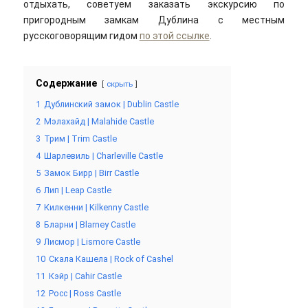
отдыхать, советуем заказать экскурсию по
пригородным замкам Дублина с местным
русскоговорящим гидом
по этой ссылке
.
Содержание
скрыть
1
Дублинский замок | Dublin Castle
2
Мэлахайд | Malahide Castle
3
Трим | Trim Castle
4
Шарлевиль | Charleville Castle
5
Замок Бирр | Birr Castle
6
Лип | Leap Castle
7
Килкенни | Kilkenny Castle
8
Бларни | Blarney Castle
9
Лисмор | Lismore Castle
10
Скала Кашела | Rock of Cashel
11
Кэйр | Cahir Castle
12
Росс | Ross Castle