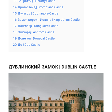
13
Банратти | Bunratty Castle
14
Дромоленд | Dromoland Castle
15
Дунагор | Doonagore Castle
16
Замок короля Иоанна | King Johns Castle
17
Дангвайр | Dunguaire Castle
18
Эшфорд | Ashford Castle
19
Донегол | Donegal Castle
20
До | Doe Castle
ДУБЛИНСКИЙ ЗАМОК | DUBLIN CASTLE