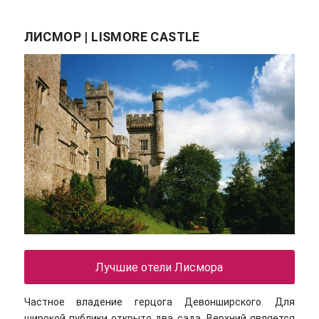
ЛИСМОР | LISMORE CASTLE
Лучшие отели Лисмора
Частное владение герцога Девонширского. Для
широкой публики открыто два сада. Верхний является