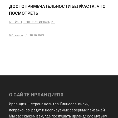
ДОСТОПРИМЕЧАТЕЛЬНОСТИ БЕЛФАСТА: ЧТО
ПОСМОТРЕТЬ
БЕЛФАСТ
,
СЕВЕРНАЯ ИРЛАНДИЯ
0 Отзывы
/
18.10.2023
О САЙТЕ ИРЛАНДИЯ10
Ирландия — страна кельтов, Гиннесса, виски,
лепреконов, радуг и неописуемых северных пейзажей.
Мы расскажем вам, где послушать ирландскую музыку