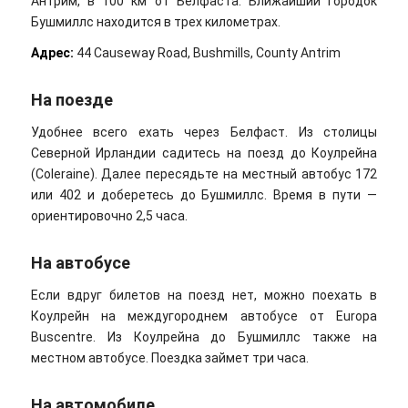
Антрим, в 100 км от Белфаста. Ближайший городок
Бушмиллс находится в трех километрах.
Адрес:
44 Causeway Road, Bushmills, County Antrim
На поезде
Удобнее всего ехать через Белфаст. Из столицы
Северной Ирландии садитесь на поезд до Коyлрейна
(Coleraine). Далее пересядьте на местный автобус 172
или 402 и доберетесь до Бушмиллс. Время в пути —
ориентировочно 2,5 часа.
На автобусе
Если вдруг билетов на поезд нет, можно поехать в
Коулрейн на междугороднем автобусе от Europa
Buscentre. Из Коулрейна до Бушмиллс также на
местном автобусе. Поездка займет три часа.
На автомобиле