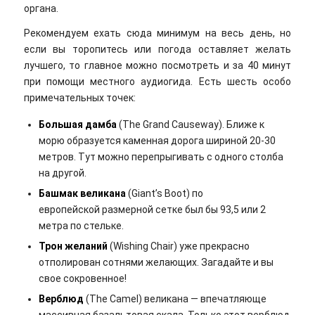
органа.
Рекомендуем ехать сюда минимум на весь день, но
если вы торопитесь или погода оставляет желать
лучшего, то главное можно посмотреть и за 40 минут
при помощи местного аудиогида. Есть шесть особо
примечательных точек:
Большая дамба
(The Grand Causeway). Ближе к
морю образуется каменная дорога шириной 20-30
метров. Тут можно перепрыгивать с одного столба
на другой.
Башмак великана
(Giant’s Boot) по
европейской размерной сетке был бы 93,5 или 2
метра по стельке.
Трон желаний
(Wishing Chair) уже прекрасно
отполирован сотнями желающих. Загадайте и вы
свое сокровенное!
Верблюд
(The Camel) великана — впечатляюще
массивная базальтовая скала. Только этот верблюд