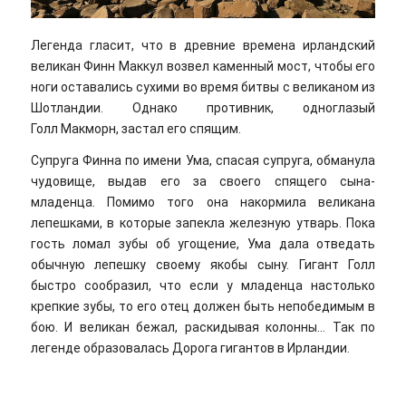
Легенда гласит, что в древние времена ирландский
великан Финн Маккул возвел каменный мост, чтобы его
ноги оставались сухими во время битвы с великаном из
Шотландии. Однако противник, одноглазый
Голл Макморн, застал его спящим.
Супруга Финна по имени Ума, спасая супруга, обманула
чудовище, выдав его за своего спящего сына-
младенца. Помимо того она накормила великана
лепешками, в которые запекла железную утварь. Пока
гость ломал зубы об угощение, Ума дала отведать
обычную лепешку своему якобы сыну. Гигант Голл
быстро сообразил, что если у младенца настолько
крепкие зубы, то его отец должен быть непобедимым в
бою. И великан бежал, раскидывая колонны… Так по
легенде образовалась Дорога гигантов в Ирландии.