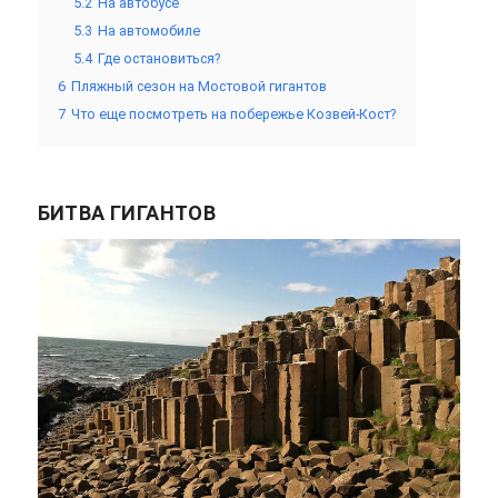
5.2
На автобусе
5.3
На автомобиле
5.4
Где остановиться?
6
Пляжный сезон на Мостовой гигантов
7
Что еще посмотреть на побережье Козвей-Кост?
БИТВА ГИГАНТОВ